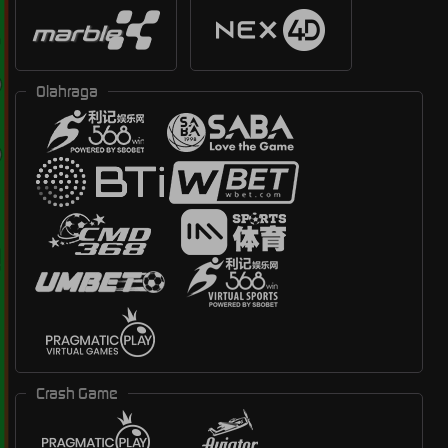
EN
Olahraga
Crash Game