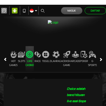
MASUK
DAFTAR
HOT
SLOTS
LIVE
RACE
TOGEL
OLAHRAGA
CRASH
ARCADE
POKER
E-
SABUN
GAMES
CASINO
GAME
SPORTS
AYAM
Choice adalah
brand hiburan
live asal Eropa