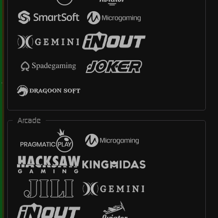
Arcade