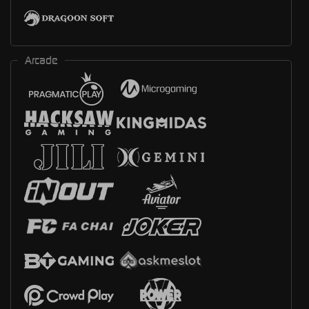
Arcade