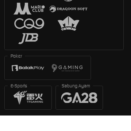
Poker
E-Sports
Sabung Ayam