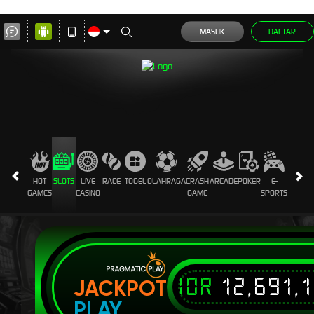
MASUK
DAFTAR
HOT
SLOTS
LIVE
RACE
TOGEL
OLAHRAGA
CRASH
ARCADE
POKER
E-
SABUN
GAMES
CASINO
GAME
SPORTS
AYAM
IDR
12,691,
JACKPOT
PLAY