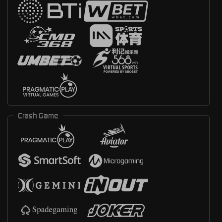
Crash Game