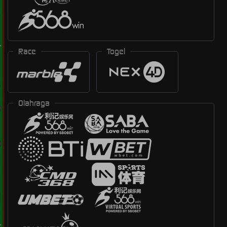
EN
Race
Togel
Olahraga