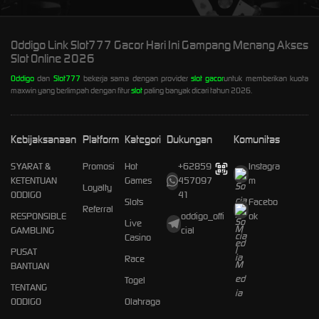
Oddigo Link Slot777 Gacor Hari Ini Gampang Menang Akses
Slot Online 2026
Oddigo
dan
Slot777
bekerja sama dengan provider
slot gacor
untuk memberikan kuota
maxwin yang berlimpah dengan fitur
slot
paling banyak dicari tahun 2026.
Kebijaksanaan
Platform
Kategori
Dukungan
Komunitas
SYARAT &
Promosi
Hot
+62859
Instagra
KETENTUAN
Games
457097
m
Loyalty
ODDIGO
41
Slots
Facebo
Referral
RESPONSIBLE
oddigo_offi
ok
Live
GAMBLING
cial
Casino
PUSAT
Race
BANTUAN
Togel
TENTANG
ODDIGO
Olahraga