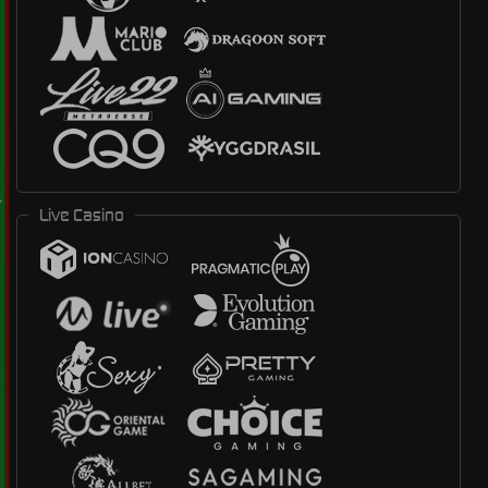
Live Casino