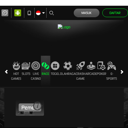
MASUK
DAFTAR
HOT
SLOTS
LIVE
RACE
TOGEL
OLAHRAGA
CRASH
ARCADE
POKER
E-
SABUN
GAMES
CASINO
GAME
SPORTS
AYAM
i