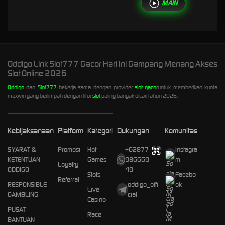
MAIN
Oddigo Link Slot777 Gacor Hari Ini Gampang Menang Akses
Slot Online 2026
Oddigo
dan
Slot777
bekerja sama dengan provider
slot gacor
untuk memberikan kuota
maxwin yang berlimpah dengan fitur
slot
paling banyak dicari tahun 2026.
Kebijaksanaan
Platform
Kategori
Dukungan
Komunitas
SYARAT &
Promosi
Hot
+62877
Instagra
KETENTUAN
Games
986669
m
Loyalty
ODDIGO
49
Slots
Facebo
Referral
RESPONSIBLE
oddigo_offi
ok
Live
GAMBLING
cial
Casino
PUSAT
Race
BANTUAN