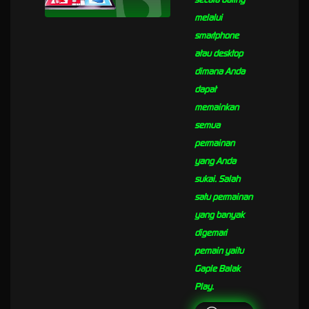
melalui
smartphone
atau desktop
dimana Anda
dapat
memainkan
semua
permainan
yang Anda
sukai. Salah
satu permainan
yang banyak
digemari
pemain yaitu
Gaple Balak
Play.