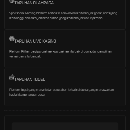
TARUHAN OLAHRAGA
Sportsbook Gaming Platform Terbaik menawarkan lebih banyak game, odds yang
lebih tinggi, dan menyediakan pilihan yang lebih banyak untuk pemain.
TARUHAN LIVE KASINO
Platform Pilihan bagi perusahaan-perusahaan terbaik di dunia, dengan pilihan
variasi game terbanyak
TARUHAN TOGEL
Platform togel yang menarik dari perusahan terbaik di dunia yang menawarkan
hadiah kemenangan besar