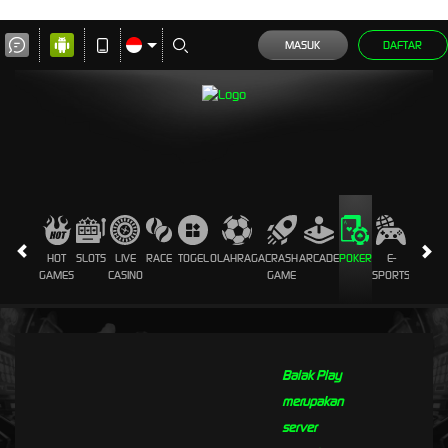
MASUK
DAFTAR
HOT
SLOTS
LIVE
RACE
TOGEL
OLAHRAGA
CRASH
ARCADE
POKER
E-
SABUN
GAMES
CASINO
GAME
SPORTS
AYAM
Balak Play
merupakan
server