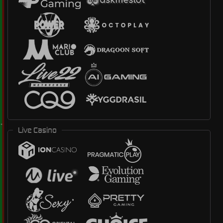
Live Casino