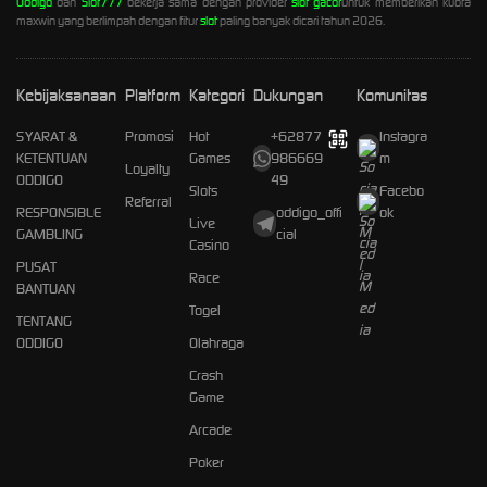
Oddigo
dan
Slot777
bekerja sama dengan provider
slot gacor
untuk memberikan kuota
maxwin yang berlimpah dengan fitur
slot
paling banyak dicari tahun 2026.
Kebijaksanaan
Platform
Kategori
Dukungan
Komunitas
SYARAT &
Promosi
Hot
+62877
Instagra
KETENTUAN
Games
986669
m
Loyalty
ODDIGO
49
Slots
Facebo
Referral
RESPONSIBLE
oddigo_offi
ok
Live
GAMBLING
cial
Casino
PUSAT
Race
BANTUAN
Togel
TENTANG
ODDIGO
Olahraga
Crash
Game
Arcade
Poker