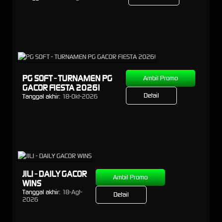
PG SOFT - TURNAMEN PG
Ambil Promo
GACOR FIESTA 2026!
Detail
Tanggal akhir:
18-Okt-2026
JILI - DAILY GACOR
Ambil Promo
WINS
Tanggal akhir:
18-Agt-
Detail
2026