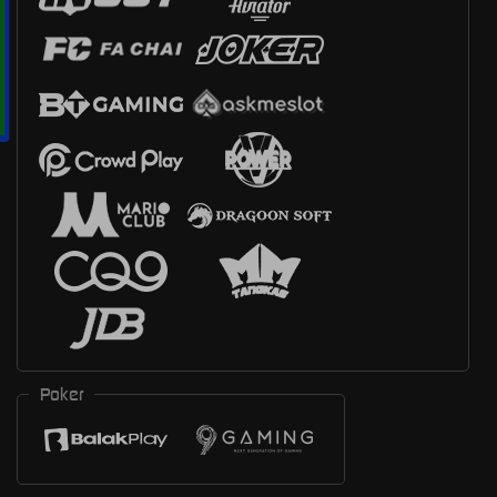
Poker