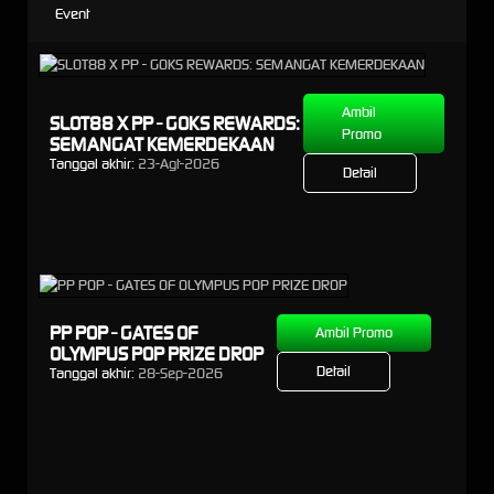
Event
Ambil
SLOT88 X PP - GOKS REWARDS:
Promo
SEMANGAT KEMERDEKAAN
Tanggal akhir:
23-Agt-2026
Detail
PP POP - GATES OF
Ambil Promo
OLYMPUS POP PRIZE DROP
Detail
Tanggal akhir:
28-Sep-2026