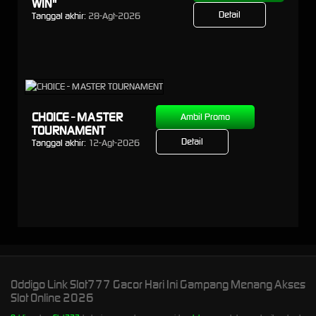
WIN"
Detail
Tanggal akhir:
28-Agt-2026
CHOICE - MASTER
Ambil Promo
TOURNAMENT
Detail
Tanggal akhir:
12-Agt-2026
Oddigo Link Slot777 Gacor Hari Ini Gampang Menang Akses
Slot Online 2026