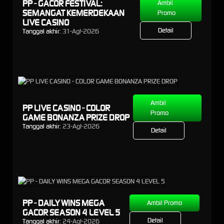
PP - GACOR FESTIVAL:
Ambil
SEMANGAT KEMERDEKAAN
Promo
LIVE CASINO
Detail
Tanggal akhir:
31-Agt-2026
Ambil
PP LIVE CASINO - COLOR
Promo
GAME BONANZA PRIZE DROP
Tanggal akhir:
23-Agt-2026
Detail
PP - DAILY WINS MEGA
Ambil Promo
GACOR SEASON 4 LEVEL 5
Detail
Tanggal akhir:
24-Agt-2026