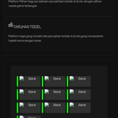
Platform Pilihan bagi perusahaan-perusahaan terbaik di dunia, dengan pilihan
variasi game terbanyak
TARUHAN TOGEL
Platform togel yang menarik dari perusahan terbaik di dunia yang menawarkan
hadiah kemenangan besar