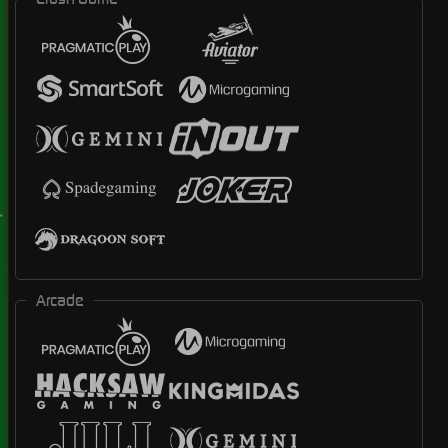
Arcade