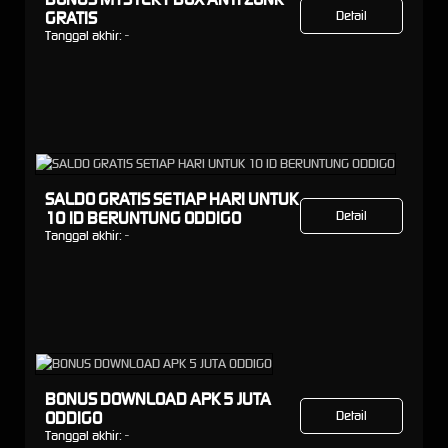
GRATIS
Detail
Tanggal akhir:
-
SALDO GRATIS SETIAP HARI UNTUK
10 ID BERUNTUNG ODDIGO
Detail
Tanggal akhir:
-
BONUS DOWNLOAD APK 5 JUTA
ODDIGO
Detail
Tanggal akhir:
-