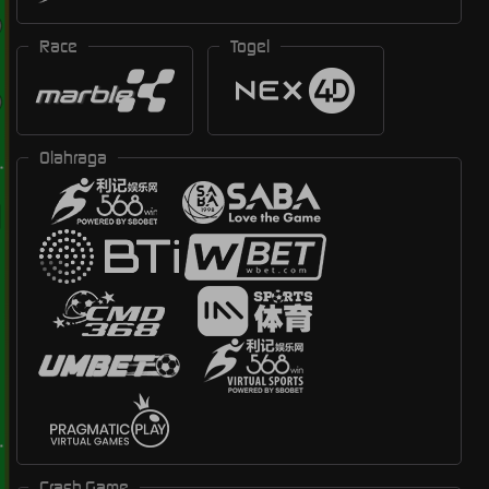
EN
Race
Togel
Olahraga
Crash Game