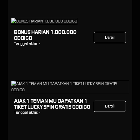
BONUS HARIAN 1.000.000
ODDIGO
Detail
Tanggal akhir:
-
AJAK 1 TEMAN MU DAPATKAN 1
TIKET LUCKY SPIN GRATIS ODDIGO
Detail
Tanggal akhir:
-