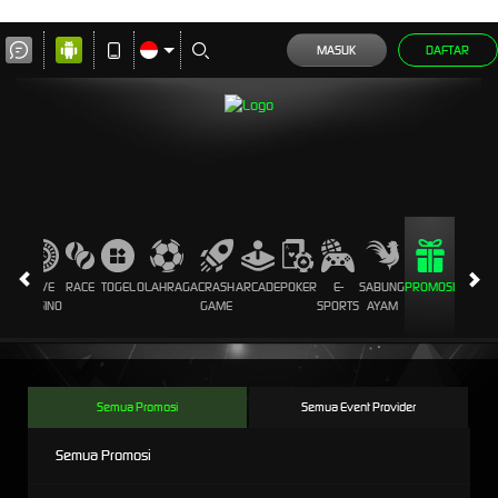
MASUK
DAFTAR
LOTS
LIVE
RACE
TOGEL
OLAHRAGA
CRASH
ARCADE
POKER
E-
SABUNG
PROMOSI
CASINO
GAME
SPORTS
AYAM
Semua Promosi
Semua Event Provider
Semua Promosi