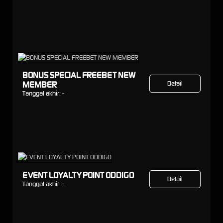
BONUS SPECIAL FREEBET NEW
MEMBER
Detail
Tanggal akhir:
-
EVENT LOYALTY POINT ODDIGO
Detail
Tanggal akhir:
-