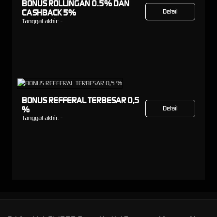
BONUS ROLLINGAN 0.5% DAN
CASHBACK 5%
Detail
Tanggal akhir:
-
BONUS REFFERAL TERBESAR 0,5
%
Detail
Tanggal akhir:
-